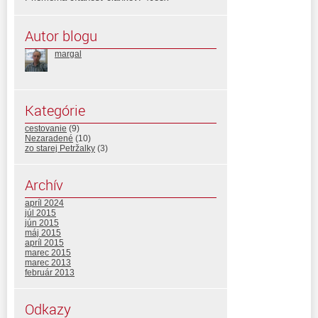
Autor blogu
margal
Kategórie
cestovanie
(9)
Nezaradené
(10)
zo starej Petržalky
(3)
Archív
apríl 2024
júl 2015
jún 2015
máj 2015
apríl 2015
marec 2015
marec 2013
február 2013
Odkazy