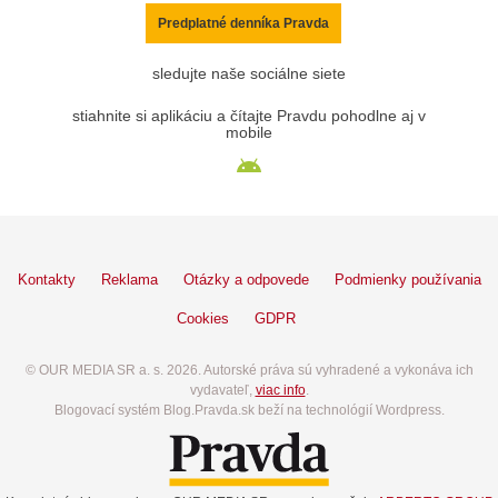
Predplatné denníka Pravda
sledujte naše sociálne siete
stiahnite si aplikáciu a čítajte Pravdu pohodlne aj v
mobile
Kontakty
Reklama
Otázky a odpovede
Podmienky používania
Cookies
GDPR
© OUR MEDIA SR a. s. 2026. Autorské práva sú vyhradené a vykonáva ich
vydavateľ,
viac info
.
Blogovací systém Blog.Pravda.sk beží na technológií Wordpress.