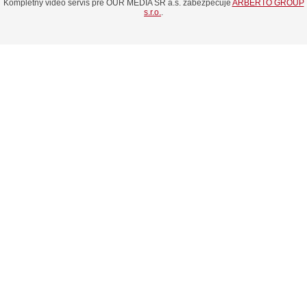
Kompletný video servis pre OUR MEDIA SR a.s. zabezpečuje
ARBERTO GROUP
s.r.o.
.