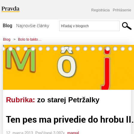
Registrácia
Prihlásenie
Blog
Najnovšie články
Najčítanejšie články
Blog
>
Bolo to takto…
Najkomentovanejšie články
Zoznam blogov
Komerčné blogy
Rubrika:
zo starej Petržalky
Ten pes ma privedie do hrobu II.
12. marca 2013, Prečítané 3 097x,
margal