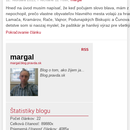
Hneď na úvod musím napísať, že keď počujem slovo blava, mám z 
nepochopil, prečo vlastne obyvateľov hlavného mesta volajú za hra
Lamača, Kramárov, Rače, Vajnor, Podunajských Biskupíc a Čunova –
detstve som si naozaj myslel, že paštikár je hanlivý výraz pre všetký
Pokračovanie článku
RSS
margal
margal.blog.pravda.sk
Blog o tom, ako žijem ja...
Blog.pravda.sk
Štatistiky blogu
Počet článkov: 22
Celková čítanosť: 89880x
Priemerná čítanosť článkov: 4085x