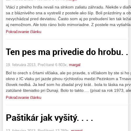
Vtáci z plného hrdla revali na slnkom zaliatu záhradu. Niekde v diaľ
sa z bláznivého sna a vystrelil z postele ako šíp. Boli prázdniny a 
nevychádzal pred deviatou. Často som aj po prebudení len tak lež
aj nemožnom. Ale toto ráno bolo mimoriadne. Z postele ma vytiahl
Pokračovanie článku
Ten pes ma privedie do hrobu. . 
19. februára 2013, Prečítané 6 803x,
margal
Bol to orech s črtami vlčiaka, ale po pravde, s vlčiakom by ste si ho 
okno z IC vlaku pri jazde plnou rýchlosťou medzi Pezinkom a Trnavou
človek nedbá. Ja keď som ho zbadal prvý krát.. bola to láska na pr
zatúlané šteniatko pri Dunaji. Bolo to takto…. (písal sa rok 1973, al
Pokračovanie článku
Paštikár jak vyšitý. . . .
12. februára 2013, Prečítané 12 769x,
margal