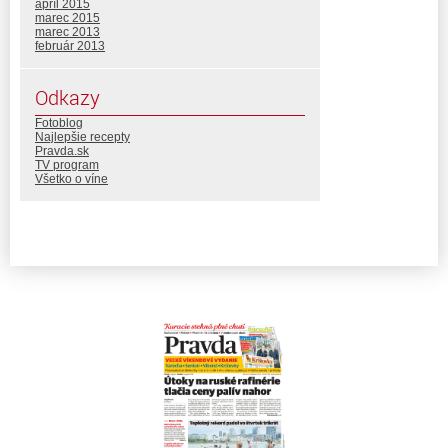
apríl 2015
marec 2015
marec 2013
február 2013
Odkazy
Fotoblog
Najlepšie recepty
Pravda.sk
TV program
Všetko o víne