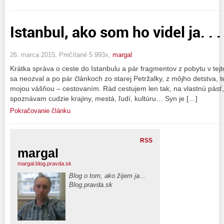
Istanbul, ako som ho videl ja. . .
26. marca 2015, Prečítané 5 993x,
margal
Krátka správa o ceste do Istanbulu a pár fragmentov z pobytu v tej
sa neozval a po pár článkoch zo starej Petržalky, z môjho detstva, t
mojou vášňou – cestovaním. Rád cestujem len tak, na vlastnú päsť,
spoznávam cudzie krajiny, mestá, ľudí, kultúru… Syn je […]
Pokračovanie článku
RSS
margal
margal.blog.pravda.sk
Blog o tom, ako žijem ja...
Blog.pravda.sk