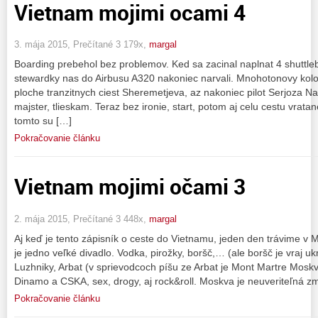
Vietnam mojimi ocami 4
3. mája 2015, Prečítané 3 179x,
margal
Boarding prebehol bez problemov. Ked sa zacinal naplnat 4 shuttle
stewardky nas do Airbusu A320 nakoniec narvali. Mnohotonovy kolos
ploche tranzitnych ciest Sheremetjeva, az nakoniec pilot Serjoza N
majster, tlieskam. Teraz bez ironie, start, potom aj celu cestu vratan
tomto su […]
Pokračovanie článku
Vietnam mojimi očami 3
2. mája 2015, Prečítané 3 448x,
margal
Aj keď je tento zápisník o ceste do Vietnamu, jeden den trávime v M
je jedno veľké divadlo. Vodka, pirožky, boršč,… (ale boršč je vraj uk
Luzhniky, Arbat (v sprievodcoch píšu ze Arbat je Mont Martre Moskv
Dinamo a CSKA, sex, drogy, aj rock&roll. Moskva je neuveriteľná z
Pokračovanie článku