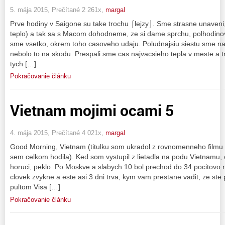
5. mája 2015, Prečítané 2 261x,
margal
Prve hodiny v Saigone su take trochu ⌠lejzy⌡. Sme strasne unaveni
teplo) a tak sa s Macom dohodneme, ze si dame sprchu, polhodinov
sme vsetko, okrem toho casoveho udaju. Poludnajsiu siestu sme nati
nebolo to na skodu. Prespali sme cas najvacsieho tepla v meste a tr
tych […]
Pokračovanie článku
Vietnam mojimi ocami 5
4. mája 2015, Prečítané 4 021x,
margal
Good Morning, Vietnam (titulku som ukradol z rovnomenneho filmu
sem celkom hodila). Ked som vystupil z lietadla na podu Vietnamu, 
horuci, peklo. Po Moskve a slabych 10 bol prechod do 34 pocitovo n
clovek zvykne a este asi 3 dni trva, kym vam prestane vadit, ze st
pultom Visa […]
Pokračovanie článku