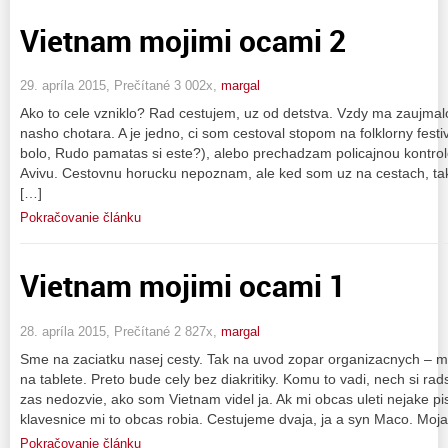
Vietnam mojimi ocami 2
29. apríla 2015, Prečítané 3 002x,
margal
Ako to cele vzniklo? Rad cestujem, uz od detstva. Vzdy ma zaujmalo
nasho chotara. A je jedno, ci som cestoval stopom na folklorny festi
bolo, Rudo pamatas si este?), alebo prechadzam policajnou kontrolou
Avivu. Cestovnu horucku nepoznam, ale ked som uz na cestach, tak
[…]
Pokračovanie článku
Vietnam mojimi ocami 1
28. apríla 2015, Prečítané 2 827x,
margal
Sme na zaciatku nasej cesty. Tak na uvod zopar organizacnych – mo
na tablete. Preto bude cely bez diakritiky. Komu to vadi, nech si rad
zas nedozvie, ako som Vietnam videl ja. Ak mi obcas uleti nejake p
klavesnice mi to obcas robia. Cestujeme dvaja, ja a syn Maco. Moj
Pokračovanie článku