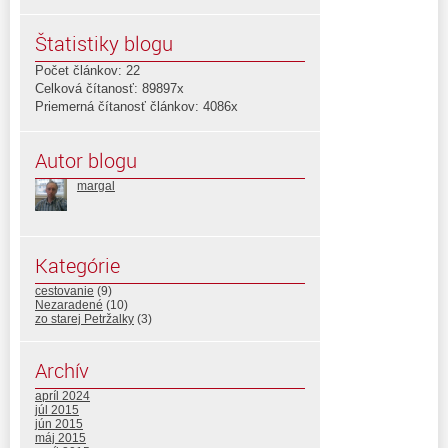
Štatistiky blogu
Počet článkov: 22
Celková čítanosť: 89897x
Priemerná čítanosť článkov: 4086x
Autor blogu
margal
Kategórie
cestovanie
(9)
Nezaradené
(10)
zo starej Petržalky
(3)
Archív
apríl 2024
júl 2015
jún 2015
máj 2015