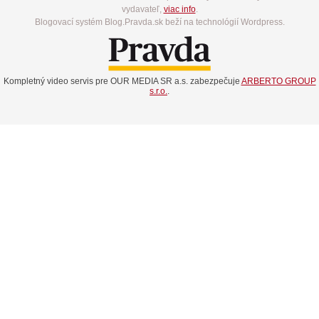
vydavateľ,
viac info
.
Blogovací systém Blog.Pravda.sk beží na technológií Wordpress.
Kompletný video servis pre OUR MEDIA SR a.s. zabezpečuje
ARBERTO GROUP
s.r.o.
.