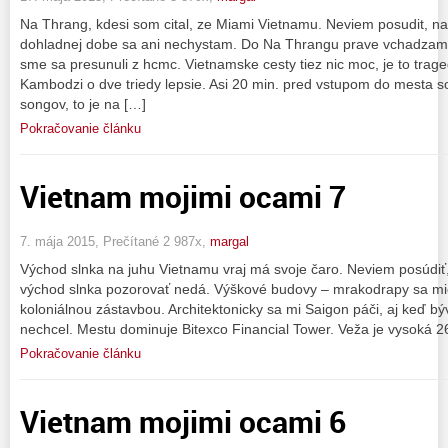
Na Thrang, kdesi som cital, ze Miami Vietnamu. Neviem posudit, n
dohladnej dobe sa ani nechystam. Do Na Thrangu prave vchadzam
sme sa presunuli z hcmc. Vietnamske cesty tiez nic moc, je to trage
Kambodzi o dve triedy lepsie. Asi 20 min. pred vstupom do mesta so
songov, to je na […]
Pokračovanie článku
Vietnam mojimi ocami 7
7. mája 2015, Prečítané 2 987x,
margal
Východ slnka na juhu Vietnamu vraj má svoje čaro. Neviem posúdiť, 
východ slnka pozorovať nedá. Výškové budovy – mrakodrapy sa mi
koloniálnou zástavbou. Architektonicky sa mi Saigon páči, aj keď b
nechcel. Mestu dominuje Bitexco Financial Tower. Veža je vysoká 
Pokračovanie článku
Vietnam mojimi ocami 6