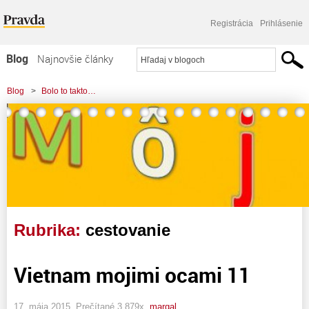
Registrácia
Prihlásenie
Blog
Najnovšie články
Najčítanejšie články
Blog
>
Bolo to takto…
Najkomentovanejšie články
Zoznam blogov
Komerčné blogy
Rubrika:
cestovanie
Vietnam mojimi ocami 11
17. mája 2015, Prečítané 3 879x,
margal